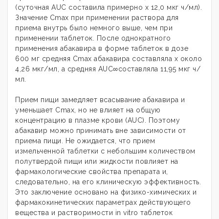
(суточная AUC составила примерно х 12,0 мкг ч/мл).
Значение Сmах при применении раствора для
приема внутрь было немного выше, чем при
применении таблеток. После однократного
применения абакавира в форме таблеток в дозе
600 мг средняя Сmах абакавира составляла х около
4,26 мкг/мл, а средняя AUC∞составляла 11,95 мкг ч/
мл.
Прием пищи замедляет всасывание абакавира и
уменьшает Сmах, но не влияет на общую
концентрацию в плазме крови (AUC). Поэтому
абакавир можно принимать вне зависимости от
приема пищи. Не ожидается, что прием
измельченной таблетки с небольшим количеством
полутвердой пищи или жидкости повлияет на
фармакологические свойства препарата и,
следовательно, на его клиническую эффективность.
Это заключение основано на физико-химических и
фармакокинетических параметрах действующего
вещества и растворимости in vitro таблеток