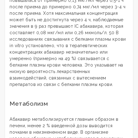
повышалась от примерно 0,13 мкг/мл через 0,5-1 ч
после приема до примерно 0,74 мкг/мл через 3-4 ч
после приема. Хотя максимальная концентрация
может быть не достигнута через 4 ч, наблюдаемые
значения в 9 раз превышают IC абакавира, которая
составляет 0,08 мкг/мл или 0,26 мкмоль/л. 50 В
исследованиях связывания с белками плазмы крови
in vitro установлено, что в терапевтических
концентрациях абакавир незначительно или
умеренно (примерно на 49 %) связывается с
белками плазмы крови человека. Это указывает на
низкую вероятность лекарственных
взаимодействий, связанных с вытеснением
препаратов из связи с белками плазмы крови.
Метаболизм
Абакавир метаболизируется главным образом в
печени, менее 2 % введенной дозы выводится
почками в неизмененном виде. В организме