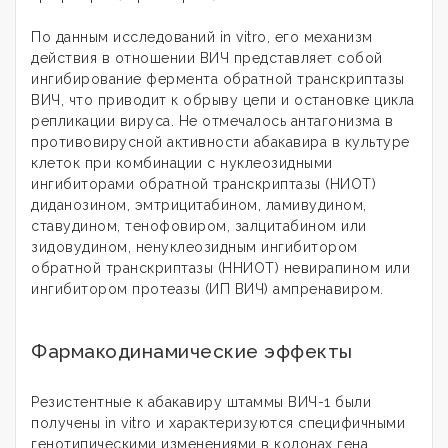
По данным исследований in vitro, его механизм
действия в отношении ВИЧ представляет собой
ингибирование фермента обратной транскриптазы
ВИЧ, что приводит к обрыву цепи и остановке цикла
репликации вируса. Не отмечалось антагонизма в
противовирусной активности абакавира в культуре
клеток при комбинации с нуклеозидными
ингибиторами обратной транскриптазы (НИОТ)
диданозином, эмтрицитабином, ламивудином,
ставудином, тенофовиром, залцитабином или
зидовудином, ненуклеозидным ингибитором
обратной транскриптазы (ННИОТ) невирапином или
ингибитором протеазы (ИП ВИЧ) ампренавиром.
Фармакодинамические эффекты
Резистентные к абакавиру штаммы ВИЧ-1 были
получены in vitro и характеризуются специфичными
генотипическими изменениями в кодонах гена