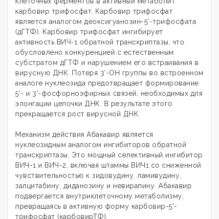
клеточных ферментов в активный метаболит
карбовир трифосфат. Карбовир трифосфат
является аналогом деоксигуанозин-5'-трифосфата
(дГТФ). Карбовир трифосфат ингибирует
активность ВИЧ-1 обратной транскриптазы, что
обусловлено конкуренцией с естественным
субстратом дГТФ и нарушением его встраивания в
вирусную ДНК. Потеря 3'-OH группы во встроенном
аналоге нуклеозида предотвращает формирование
5'- и 3'-фосфорноэфирных связей, необходимых для
элонгации цепочки ДНК. В результате этого
прекращается рост вирусной ДНК.
Механизм действия Абакавир является
нуклеозидным аналогом ингибиторов обратной
транскриптазы. Это мощный селективный ингибитор
ВИЧ-1 и ВИЧ-2, включая штаммы ВИЧ1 со сниженной
чувствительностью к зидовудину, ламивудину,
залцитабину, диданозину и невирапину. Абакавир
подвергается внутриклеточному метаболизму,
превращаясь в активную форму карбовир-5'-
трифосфат (карбовирТФ).