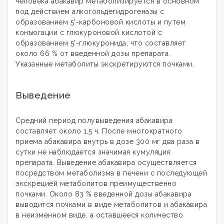
человека абакавир метаболизируется в основном
под действием алкогольдегидрогеназы с
образованием 5'-карбоновой кислоты и путем
конъюгации с глюкуроновой кислотой с
образованием 5'-глюкуронида, что составляет
около 66 % от введенной дозы препарата.
Указанные метаболиты экскретируются почками.
Выведение
Средний период полувыведения абакавира
составляет около 1,5 ч. После многократного
приема абакавира внутрь в дозе 300 мг два раза в
сутки не наблюдается значимая кумуляция
препарата. Выведение абакавира осуществляется
посредством метаболизма в печени с последующей
экскрецией метаболитов преимущественно
почками. Около 83 % введенной дозы абакавира
выводится почками в виде метаболитов и абакавира
в неизменном виде, а оставшееся количество