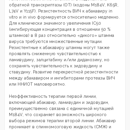
обратной транскриптазы (ОТ) (кодоны М184V, K65R,
L74V и Y115F). Резистентность ВИЧ к абакавиру in
vitro и in vivo формируется относительно медленно.
Для клинически значимого увеличения IC50
(ингибирующая концентрация в отношении 50 %
штаммов) в 8 раз относительно «дикого» штамма
вируса требуются множественные мутации.
Резистентные к абакавиру штаммы могут также
проявлять сниженную чувствительностью к
ламивудину, залцитабину и/или диданозину, но
сохранять чувствительность к зидовудину и
ставудину. Развитие перекрестной резистентности
между абакавиром и ингибиторами протеазы ВИЧ
или ННИОТ маловероятно.
Неэффективность терапии первой линии,
включающей абакавир, ламивудин и зидовудин,
преимущественно связана с единичной мутацией
М184V, что сохраняет возможность широкого
выбора режимов терапии второй линии. Абакавир
проникает в спинномозговую жидкость (СМЖ) и